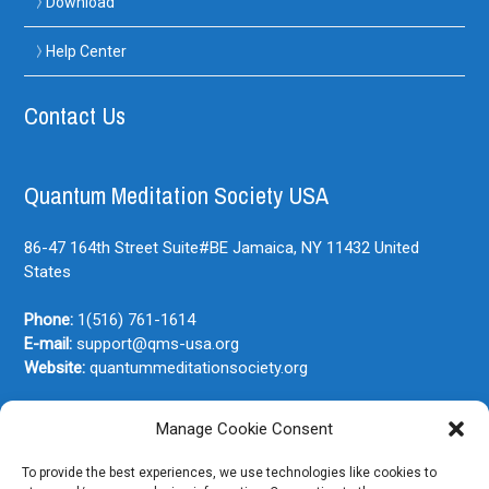
Download
Help Center
Contact Us
Quantum Meditation Society USA
86-47 164th Street Suite#BE
Jamaica, NY
11432
United
States
Phone:
1(516) 761-1614
E-mail:
support@qms-usa.org
Website:
quantummeditationsociety.org
Manage Cookie Consent
Join Our Newsletter
To provide the best experiences, we use technologies like cookies to